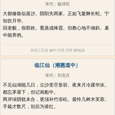
宋代
：
杨泽民
大都修炼似蒸沙。阴阳失两家。正如飞鳌舞长蛇。宁
知饮月华。
回老貌，假群姓。熏蒸成绛霞。但教心地不倾斜。巢
中能养鸦。
宋词三百首
婉约
写景
抒怀
醉桃源
临江仙（潮惠道中）
宋代
：
刘克庄
不见仙湖能几日，尘沙变尽形容。夜来月冷露华浓。
都忘茅屋下，但记画船中。
两岸绿阴犹未合，更须补竹添松。最怜几树木芙蓉。
手栽才数尺，别后为谁红。