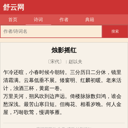
舒云网
首页
诗词
作者
典籍
搜索
烛影摇红
〔宋代〕
：
赵以夫
乍冷还暄，小春时候今朝转。三分历日二分休，镜里
清霜满。云幕低垂不展。矮窗明、红麟初暖。老来活
计，浊酒三杯，黄庭一卷。
万里关河，朔风吹到边声远。倚楼脉脉数归鸿，谁会
愁深浅。最苦山寒日短。但梅花、相看岁晚。何人金
屋，巧啭歌莺，慢调筝雁。