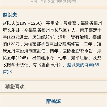
宋词三百首
失意
感慨
烛影摇红
赵以夫
赵以夫(1189－1256)，字用父，号虚斋，福建省福州
府长乐县（今福建省福州市长乐区）人。南宋嘉定十
年(1217)进士。历知邵武军、漳州，皆有治绩。嘉熙
初(1237)，为枢密都承旨兼国史院编修官。二年，知
庆元府兼沿海制置副使，四年，复除枢密都承旨，淳
祐五年(1245)，出知建康府，七年，知平江府。以资
政殿学士致仕。有《虚斋乐府》。
赵以夫的诗词(68
首)>>
猜您喜欢
醉桃源