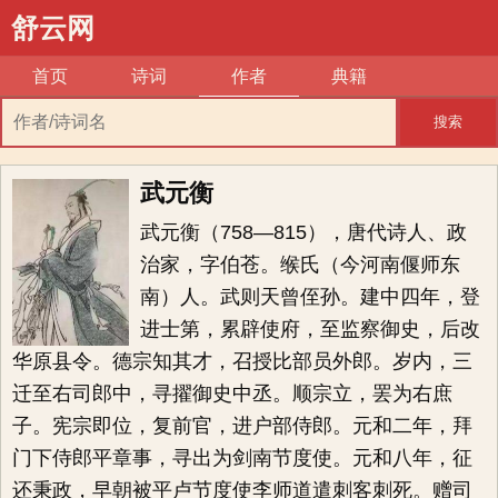
舒云网
首页
诗词
作者
典籍
搜索
武元衡
武元衡（758―815），唐代诗人、政
治家，字伯苍。缑氏（今河南偃师东
南）人。武则天曾侄孙。建中四年，登
进士第，累辟使府，至监察御史，后改
华原县令。德宗知其才，召授比部员外郎。岁内，三
迁至右司郎中，寻擢御史中丞。顺宗立，罢为右庶
子。宪宗即位，复前官，进户部侍郎。元和二年，拜
门下侍郎平章事，寻出为剑南节度使。元和八年，征
还秉政，早朝被平卢节度使李师道遣刺客刺死。赠司