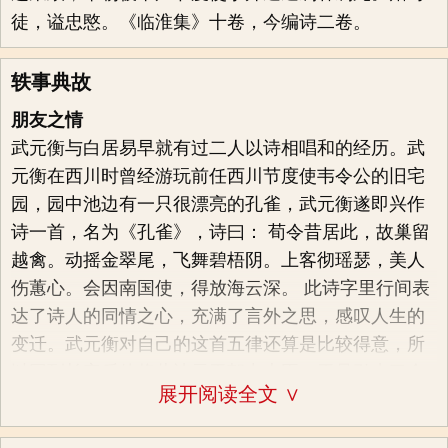
徒，谥忠愍。《临淮集》十卷，今编诗二卷。
轶事典故
朋友之情
武元衡与白居易早就有过二人以诗相唱和的经历。武
元衡在西川时曾经游玩前任西川节度使韦令公的旧宅
园，园中池边有一只很漂亮的孔雀，武元衡遂即兴作
诗一首，名为《孔雀》，诗曰： 荀令昔居此，故巢留
越禽。动摇金翠尾，飞舞碧梧阴。上客彻瑶瑟，美人
伤蕙心。会因南国使，得放海云深。 此诗字里行间表
达了诗人的同情之心，充满了言外之思，感叹人生的
变迁。武元衡对自己的这首五律还算是比较得意，所
以回到长安后他将此诗示于朝中大臣，于是引来了众
展开阅读全文 ∨
多诗人的唱和。白居易读罢此诗觉得此诗对孔雀的描
述不尽人如意，形象也不够鲜明灵活，且情感不够深