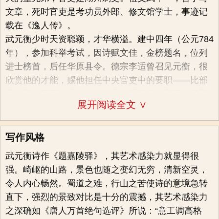
缠绵暧昧
文章，死时官吏是考功员外郎、修文馆学士，事迹记
武元衡与白居易虽是同僚又是朋友，然而二人还是情
载在《逸人传》。
敌。武元衡号称唐朝第一美男子，在时任西川节度使
武元衡少时天资聪颖，才华横溢。建中四年（公元784
的时候与当时的美女诗人薛涛的关系极为暧昧。这让
年），参加科举考试，因诗赋文佳，金榜题名，位列
爱慕薛涛的白居易心生嫉妒。武元衡曾赋《赠道者》
进士榜首，后任华原县令。德宗李适曾召见元衡，很
一诗： 麻衣如雪一枝梅，笑掩微妆入梦来。若到越溪
欣赏他的才能，赐他担任中央官吏中的要职——比部
逢越女，红莲池里白莲开。诗人大加赞美欣赏这位美
员外郎。因工作出色，一年内连升三级，官至左司郎
展开阅读全文 ∨
丽的白衣女子，对她的姿色颇为倾倒。这位风姿绰约
中，可参政议事，发布号令。贞元二十年（公元804
的才女让诗人神往，在诗人心中好似那高雅素洁的白
年），武元衡迁升御史中丞，掌监察执法、受公卿奏
梅一样纯洁无暇。她的一个眼神一个微笑都那么楚楚
事、举劾案章之事，常与德宗咨议国事，德宗称
写作风格
动人又含情脉脉。诗人似乎进入到了甜蜜般的梦境之
赞：“这人真是有宰相的才能啊！”
武元衡诗作《题嘉陵驿》，其艺术感染力就显得很
中，他仿佛看到这一白衣女子来到越国的一条溪水
铁血宰相
强。崎岖的山路，景色也随之变幻无穷，清新空灵，
边，走进一群穿着红色衣裳的浣纱女子中间，那风姿
永贞元年（公元805年）正月，顺宗即位。社会矛盾尖
令人内心畅然。蜀道之难，行山之苦使诗的意境急转
神韵，炫人眼目，就像是开放在一片红色荷花中的一
锐、政治出现危机。改革派（二王、刘、柳）王叔文
直下，强烈的景致对比是十分的震撼，其艺术感染力
朵亭亭玉立的白莲。她那玉洁冰清的风韵婀娜娇美，
派人游说元衡加入朋党，他婉言谢绝。安葬德宗时，
之深确如《唐人万首绝句选评》所说：“意工调高格
自然妙不可言。武元衡出身官宦世家，又是武则天的