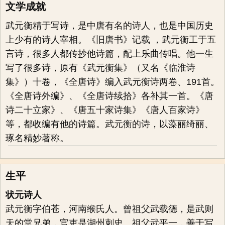
沉透彻。因此白居易以诗相和，诗名为《和武相公感
文学成就
韦令公旧池孔雀（同用深字）》，诗曰：“索莫少颜
武元衡精于写诗，是中唐有名的诗人，也是中国历史
色，池边无主禽。难收带泥翅，易结著人心。顶毳落
上少有的诗人宰相。《旧唐书》记载 ，武元衡工于五
残碧，尾花销暗金。放归飞不得，云海故巢深。”韩
言诗，很多人都传抄他诗篇，配上乐曲传唱。他一生
愈、王建也以诗相和。韩愈作《奉和武相公镇蜀时咏
写了很多诗，原有《武元衡集》（又名《临淮诗
使宅韦太尉所养孔雀》：“穆穆鸾凤友，何年来止兹。
集》）十卷，《全唐诗》编入武元衡诗两卷、191首。
飘零失故态，隔绝抱长思。翠角高独耸，金华焕相
《全唐诗外编》、《全唐诗续拾》各补其一首。《唐
差。坐蒙恩顾重，毕命守阶墀。”王建作《和武门下伤
诗二十立家》、《唐五十家诗集》《唐人百家诗》
韦令孔雀》：“孤号秋阁阴，韦令在时禽。觅伴海山
等，都收编有他的诗篇。武元衡的诗，以藻丽绮丽、
黑，思乡橘柚深。举头闻旧曲，顾尾惜残金。憔悴不
琢名精妙著称。
飞去，重君池上心。” 三诗相比，韩诗稍显逊色，而
白、王二诗俱佳，特别是白居易的唱和诗，在韵律上
回应了武元衡的原作，同时也在情感上比武元衡之诗
生平
更为深切悲伤，表示孔雀在蜀地滞留已久，有沦落他
状元诗人
乡之感，且羽翮已经残伤，即便将它放飞也难以重归
武元衡字伯苍，河南缑氏人。曾祖父武载德，是武则
故巢了，情感基调感伤至极。
天的堂兄弟，官吏是湖州刺史。祖父武平一，善于写