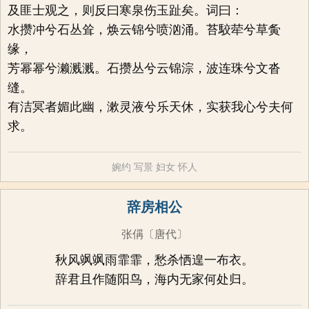
及匪士观之，则反曰寒泉伤玉趾矣。词曰：
水攒冲兮石丛耸，焕云锦兮喷汹涌。苔駮荦兮草夤
缘，
芳幂幂兮濑溅溅。石攒丛兮云锦淙，波连珠兮文沓
缝。
有洁冥者媚此幽，漱灵液兮乐天休，实获我心兮夫何
求。
婉约
写景
妇女
怀人
辞房相公
张偁
〔唐代〕
秋风飒飒雨霏霏，愁杀恓遑一布衣。
辞君且作随阳鸟，海内无家何处归。