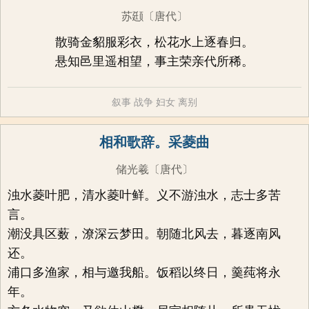
苏颋
〔唐代〕
散骑金貂服彩衣，松花水上逐春归。
悬知邑里遥相望，事主荣亲代所稀。
叙事
战争
妇女
离别
相和歌辞。采菱曲
储光羲
〔唐代〕
浊水菱叶肥，清水菱叶鲜。义不游浊水，志士多苦
言。
潮没具区薮，潦深云梦田。朝随北风去，暮逐南风
还。
浦口多渔家，相与邀我船。饭稻以终日，羹莼将永
年。