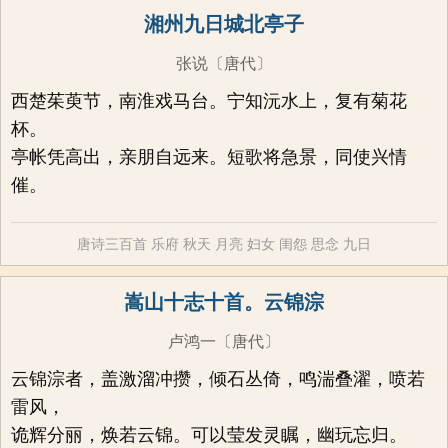
湘州九日城北亭子
张说
〔唐代〕
西楚茱萸节，南淮戏马台。宁知沅水上，复有菊花
杯。
亭帐凭高出，亲朋自远来。短歌将急景，同使兴情
催。
唐诗三百首
乐府
秋天
月亮
妇女
闺怨
思念
九日
嵩山十志十首。云锦淙
卢鸿一
〔唐代〕
云锦淙者，盖激溜冲攒，倾石丛倚，鸣湍叠濯，喷若
雷风，
诡辉分丽，焕若云锦。可以莹发灵瞩，幽玩忘归。