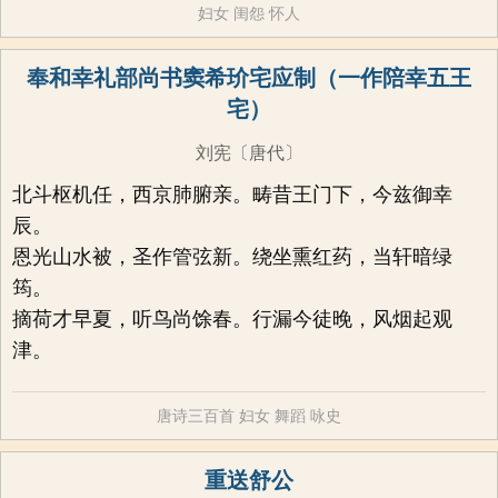
妇女
闺怨
怀人
奉和幸礼部尚书窦希玠宅应制（一作陪幸五王
宅）
刘宪
〔唐代〕
北斗枢机任，西京肺腑亲。畴昔王门下，今兹御幸
辰。
恩光山水被，圣作管弦新。绕坐熏红药，当轩暗绿
筠。
摘荷才早夏，听鸟尚馀春。行漏今徒晚，风烟起观
津。
唐诗三百首
妇女
舞蹈
咏史
重送舒公