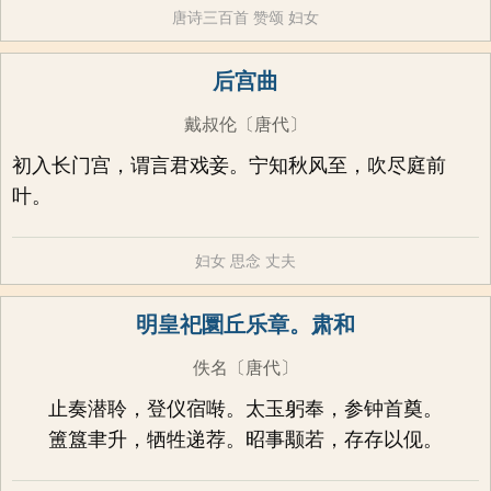
唐诗三百首
赞颂
妇女
后宫曲
戴叔伦
〔唐代〕
初入长门宫，谓言君戏妾。宁知秋风至，吹尽庭前
叶。
妇女
思念
丈夫
明皇祀圜丘乐章。肃和
佚名
〔唐代〕
止奏潜聆，登仪宿啭。太玉躬奉，参钟首奠。
簠簋聿升，牺牲递荐。昭事颙若，存存以伣。