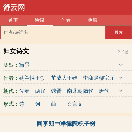
舒云网
首页
诗词
作者
典籍
搜索
妇女诗文
216首
类型：
写景
作者：
纳兰性
王勃
范成大
王维
李商隐
柳宗元
德
辛弃疾
朝代：
先秦
两汉
魏晋
南北朝
隋代
唐代
五代
宋代
金朝
元代
明代
清代
形式：
诗
词
曲
文言文
近现代
同李郎中净律院梡子树