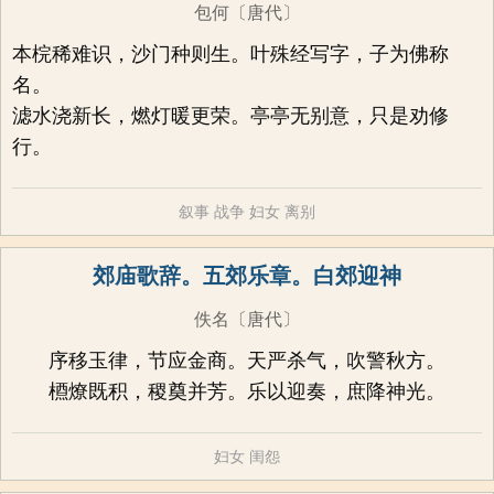
包何
〔唐代〕
本梡稀难识，沙门种则生。叶殊经写字，子为佛称
名。
滤水浇新长，燃灯暖更荣。亭亭无别意，只是劝修
行。
叙事
战争
妇女
离别
郊庙歌辞。五郊乐章。白郊迎神
佚名
〔唐代〕
序移玉律，节应金商。天严杀气，吹警秋方。
槱燎既积，稷奠并芳。乐以迎奏，庶降神光。
妇女
闺怨