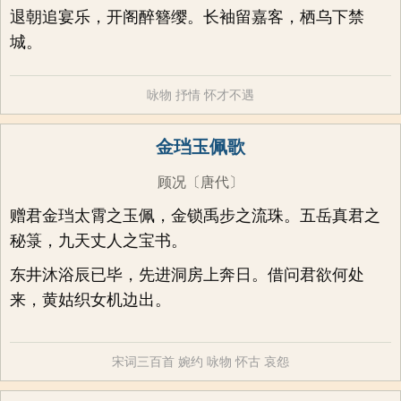
退朝追宴乐，开阁醉簪缨。长袖留嘉客，栖乌下禁
城。
咏物
抒情
怀才不遇
金珰玉佩歌
顾况
〔唐代〕
赠君金珰太霄之玉佩，金锁禹步之流珠。五岳真君之
秘箓，九天丈人之宝书。
东井沐浴辰已毕，先进洞房上奔日。借问君欲何处
来，黄姑织女机边出。
宋词三百首
婉约
咏物
怀古
哀怨