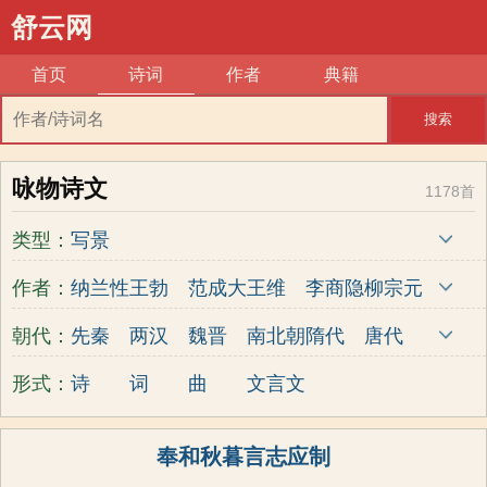
舒云网
首页
诗词
作者
典籍
搜索
咏物诗文
1178首
类型：
写景
作者：
纳兰性
王勃
范成大
王维
李商隐
柳宗元
德
辛弃疾
朝代：
先秦
两汉
魏晋
南北朝
隋代
唐代
五代
宋代
金朝
元代
明代
清代
形式：
诗
词
曲
文言文
近现代
奉和秋暮言志应制