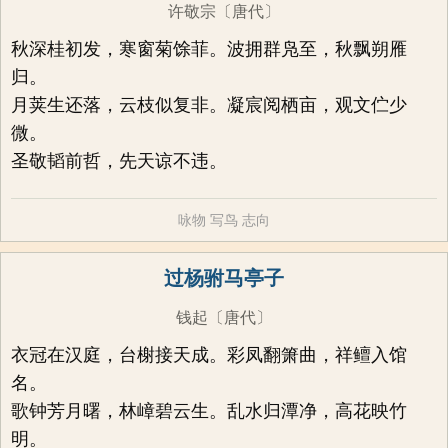
许敬宗
〔唐代〕
秋深桂初发，寒窗菊馀菲。波拥群凫至，秋飘朔雁
归。
月荚生还落，云枝似复非。凝宸阅栖亩，观文伫少
微。
圣敬韬前哲，先天谅不违。
咏物
写鸟
志向
过杨驸马亭子
钱起
〔唐代〕
衣冠在汉庭，台榭接天成。彩凤翻箫曲，祥鳣入馆
名。
歌钟芳月曙，林嶂碧云生。乱水归潭净，高花映竹
明。