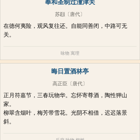
奉和圣制过潼津关
苏颋
〔唐代〕
在德何夷险，观风复往还。自能同善闭，中路可无
关。
咏物
寓理
晦日置酒林亭
高正臣
〔唐代〕
正月符嘉节，三春玩物华。忘怀寄尊酒，陶性狎山
家。
柳翠含烟叶，梅芳带雪花。光阴不相借，迟迟落景
斜。