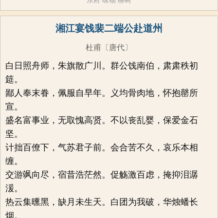
乐府
咏物
柳树
湘江宴饯裴二端公赴道州
杜甫
〔唐代〕
白日照舟师，朱旗散广川。群公饯南伯，肃肃秩初
筵。
鄙人奉末眷，佩服自早年。义均骨肉地，怀抱罄所
宣。
盛名富事业，无取愧高贤。不以丧乱婴，保爱金石
坚。
计拙百僚下，气苏君子前。会合苦不久，哀乐本相
缠。
交游飒向尽，宿昔浩茫然。促觞激百虑，掩抑泪潺
湲。
热云集曛黑，缺月未生天。白团为我破，华烛蟠长
烟。