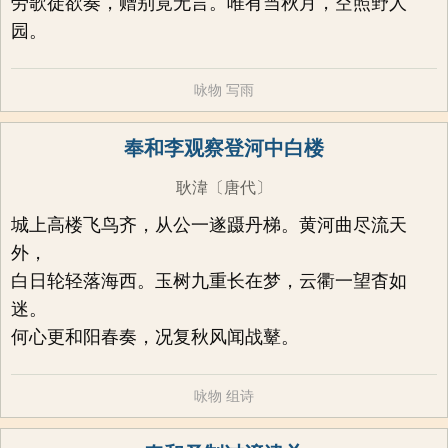
劳歌徒欲奏，赠别竟无言。唯有当秋月，空照野人
园。
咏物
写雨
奉和李观察登河中白楼
耿湋
〔唐代〕
城上高楼飞鸟齐，从公一遂蹑丹梯。黄河曲尽流天
外，
白日轮轻落海西。玉树九重长在梦，云衢一望杳如
迷。
何心更和阳春奏，况复秋风闻战鼙。
咏物
组诗