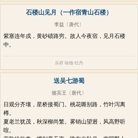
石楼山见月（一作宿青山石楼）
李益
〔唐代〕
紫塞连年戍，黄砂碛路穷。故人今夜宿，见月石楼
中。
乐府
咏物
牡丹
送吴七游蜀
骆宾王
〔唐代〕
日观分齐壤，星桥接蜀门。桃花嘶别路，竹叶泻离
樽。
夏老兰犹茂，秋深柳尚繁。雾销山望迥，风高野听
喧。