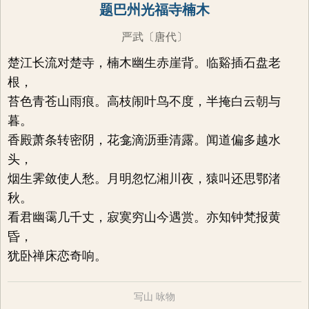
题巴州光福寺楠木
严武
〔唐代〕
楚江长流对楚寺，楠木幽生赤崖背。临谿插石盘老
根，
苔色青苍山雨痕。高枝闹叶鸟不度，半掩白云朝与
暮。
香殿萧条转密阴，花龛滴沥垂清露。闻道偏多越水
头，
烟生霁敛使人愁。月明忽忆湘川夜，猿叫还思鄂渚
秋。
看君幽霭几千丈，寂寞穷山今遇赏。亦知钟梵报黄
昏，
犹卧禅床恋奇响。
写山
咏物