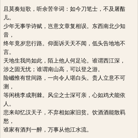
且莫奏短歌，听余苦辛词：如今刀笔士，不及屠酤
儿。
少年无事学诗赋，岂意文章复相误。东西南北少知
音，
终年竟岁悲行路。仰面诉天天不闻，低头告地地不
言。
天地生我尚如此，陌上他人何足论。谁谓西江深，
涉之固无忧；谁谓南山高，可以登之游。
险巇惟有世间路，一向令人堪白头。贵人立意不可
测，
等闲桃李成荆棘。风尘之士深可亲，心如鸡犬能依
人。
悲来却忆汉天子，不弃相如家旧贫。饮酒酒能散羁
愁，
谁家有酒判一醉，万事从他江水流。