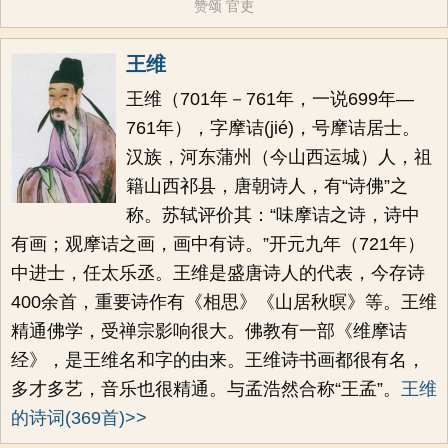
赞颂
官吏
王维
王维（701年－761年，一说699年—
761年），字摩诘(jié)，号摩诘居士。
汉族，河东蒲州（今山西运城）人，祖
籍山西祁县，唐朝诗人，有“诗佛”之
称。苏轼评价其：“味摩诘之诗，诗中
有画；观摩诘之画，画中有诗。”开元九年（721年）
中进士，任太乐丞。王维是盛唐诗人的代表，今存诗
400余首，重要诗作有《相思》《山居秋暝》等。王维
精通佛学，受禅宗影响很大。佛教有一部《维摩诘
经》，是王维名和字的由来。王维诗书画都很有名，
多才多艺，音乐也很精通。与孟浩然合称“王孟”。
王维
的诗词(369首)>>