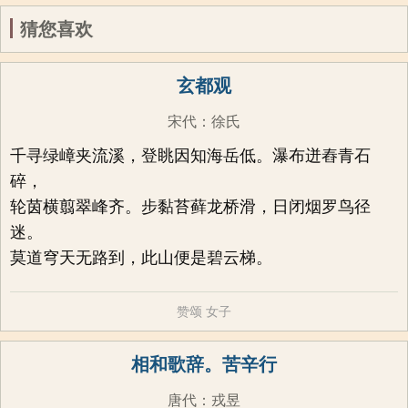
猜您喜欢
玄都观
宋代
：
徐氏
千寻绿嶂夹流溪，登眺因知海岳低。瀑布迸舂青石
碎，
轮茵横翦翠峰齐。步黏苔藓龙桥滑，日闭烟罗鸟径
迷。
莫道穹天无路到，此山便是碧云梯。
赞颂
女子
相和歌辞。苦辛行
唐代
：
戎昱