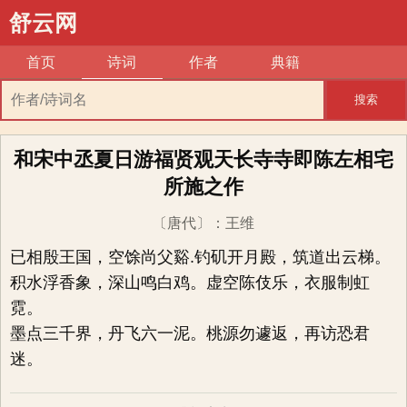
舒云网
首页
诗词
作者
典籍
搜索
和宋中丞夏日游福贤观天长寺寺即陈左相宅
所施之作
〔唐代〕
：
王维
已相殷王国，空馀尚父谿.钓矶开月殿，筑道出云梯。
积水浮香象，深山鸣白鸡。虚空陈伎乐，衣服制虹
霓。
墨点三千界，丹飞六一泥。桃源勿遽返，再访恐君
迷。