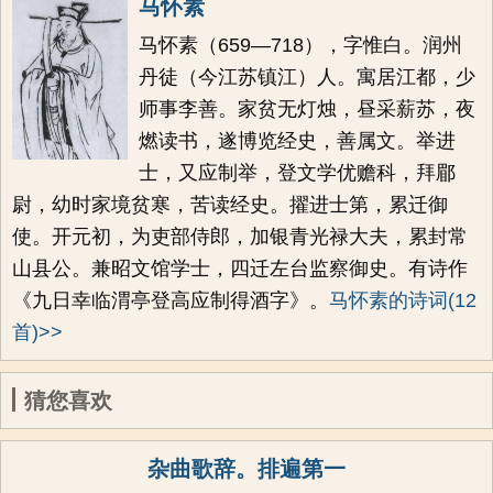
马怀素
马怀素（659―718），字惟白。润州
丹徒（今江苏镇江）人。寓居江都，少
师事李善。家贫无灯烛，昼采薪苏，夜
燃读书，遂博览经史，善属文。举进
士，又应制举，登文学优赡科，拜郿
尉，幼时家境贫寒，苦读经史。擢进士第，累迁御
使。开元初，为吏部侍郎，加银青光禄大夫，累封常
山县公。兼昭文馆学士，四迁左台监察御史。有诗作
《九日幸临渭亭登高应制得酒字》。
马怀素的诗词(12
首)>>
猜您喜欢
杂曲歌辞。排遍第一