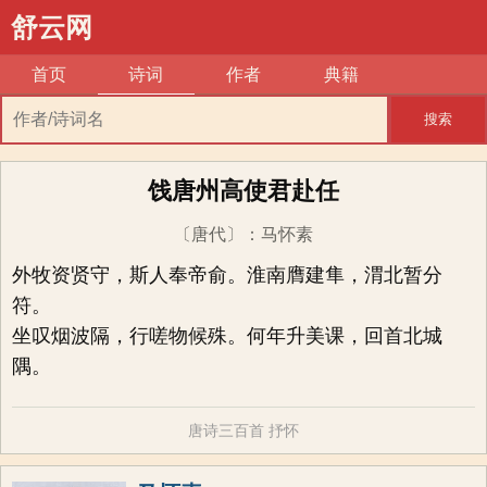
舒云网
首页
诗词
作者
典籍
搜索
饯唐州高使君赴任
〔唐代〕
：
马怀素
外牧资贤守，斯人奉帝俞。淮南膺建隼，渭北暂分
符。
坐叹烟波隔，行嗟物候殊。何年升美课，回首北城
隅。
唐诗三百首
抒怀