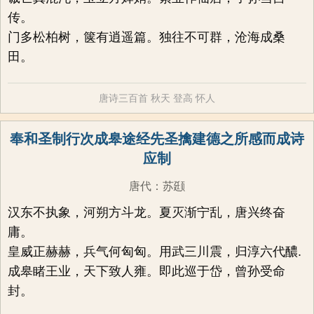
传。
门多松柏树，箧有逍遥篇。独往不可群，沧海成桑
田。
唐诗三百首
秋天
登高
怀人
奉和圣制行次成皋途经先圣擒建德之所感而成诗
应制
唐代
：
苏颋
汉东不执象，河朔方斗龙。夏灭渐宁乱，唐兴终奋
庸。
皇威正赫赫，兵气何匈匈。用武三川震，归淳六代醲.
成皋睹王业，天下致人雍。即此巡于岱，曾孙受命
封。