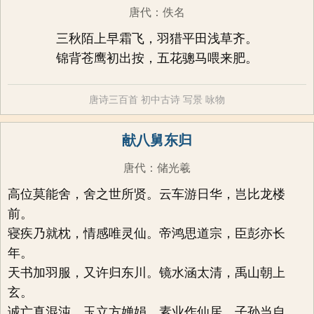
唐代
：
佚名
三秋陌上早霜飞，羽猎平田浅草齐。
锦背苍鹰初出按，五花骢马喂来肥。
唐诗三百首
初中古诗
写景
咏物
献八舅东归
唐代
：
储光羲
高位莫能舍，舍之世所贤。云车游日华，岂比龙楼
前。
寝疾乃就枕，情感唯灵仙。帝鸿思道宗，臣彭亦长
年。
天书加羽服，又许归东川。镜水涵太清，禹山朝上
玄。
诚亡真混沌，玉立方婵娟。素业作仙居，子孙当自